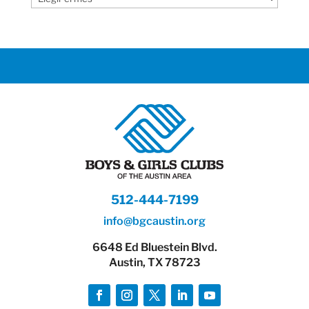
512-444-7199
info@bgcaustin.org
6648 Ed Bluestein Blvd.
Austin, TX 78723